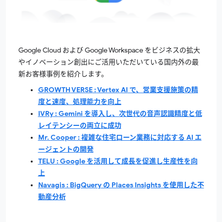
Google
Cloud
および
Google
Workspace
をビジネスの拡大
やイノベーション創出にご活用いただいている国内外の最
新お客様事例を紹介します。
GROWTH
VERSE
:
Vertex
AI
で、営業支援施策の精
度と速度、処理能力を向上
IVRy
:
Gemini
を導入し、次世代の音声認識精度と低
レイテンシーの両立に成功
Mr
.
Cooper
: 複雑な住宅ローン業務に対応する
AI
エ
ージェントの開発
TELU
:
Google
を活用して成長を促進し生産性を向
上
Navagis
:
BigQuery
の
Places
Insights
を使用した不
動産分析